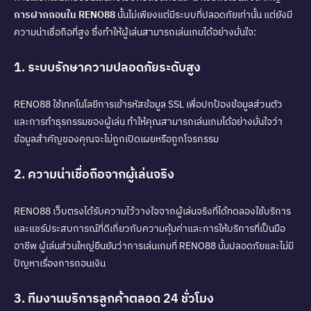
การฝากถอนใน RENO88
นั้นไม่เพียงแต่มีระบบที่ปลอดภัยเท่านั้น แต่ยังมี
ความน่าเชื่อถือที่สูง ซึ่งทำให้ผู้เล่นสามารถเล่นเกมได้อย่างมั่นใจ:
1. ระบบรักษาความปลอดภัยระดับสูง
RENO88 ใช้เทคโนโลยีการเข้ารหัสข้อมูล SSL เพื่อปกป้องข้อมูลส่วนตัว
และการทำธุรกรรมของผู้เล่น ทำให้คุณสามารถเล่นเกมได้อย่างมั่นใจว่า
ข้อมูลสำคัญของคุณจะไม่ถูกเปิดเผยหรือถูกโจรกรรม
2. ความน่าเชื่อถือจากผู้เล่นจริง
RENO88 เว็บตรงได้รับความไว้วางใจจากผู้เล่นจริงที่ได้ทดลองใช้บริการ
และแชร์ประสบการณ์ที่ดีเกี่ยวกับความคุ้มค่าและการให้บริการที่เป็นมือ
อาชีพ ผู้เล่นส่วนใหญ่ยืนยันว่าการเล่นเกมที่ RENO88 นั้นปลอดภัยและไม่มี
ปัญหาเรื่องการถอนเงิน
3. ทีมงานบริการลูกค้าตลอด 24 ชั่วโมง