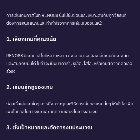
การเล่นเกมคาสิโนที่ RENO88 นั้นไม่ซับซ้อนและเหมาะสมกับทุกวัยรุ่นที่
ต้องการสนุกสนานและทำกำไรจากการเล่นเกมออนไลน์:
1. เลือกเกมที่คุณถนัด
RENO88 มีเกมคาสิโนที่หลากหลาย คุณสามารถเลือกเล่นเกมที่คุณถนัด
และสนุกกับมันได้ ไม่ว่าจะเป็นบาคาร่า, รูเล็ต, ไฮโล, หรือเกมสดจากดีลเลอ
ร์จริง
2. เรียนรู้กฎของเกม
ก่อนเริ่มเล่นเกมใดๆ ควรศึกษากฎและวิธีการเล่นของเกมนั้นๆ ให้เข้าใจ เพื่อ
เพิ่มโอกาสในการชนะและลดความเสี่ยงในการเสียเงิน
3. ตั้งเป้าหมายและจัดการงบประมาณ