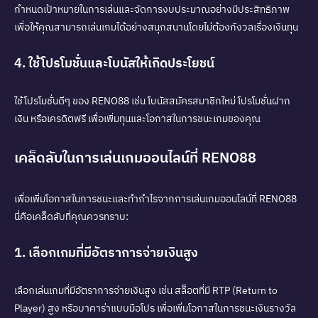
กำหนดเป้าหมายในการเล่นและจัดการงบประมาณอย่างมีประสิทธิภาพ
เพื่อให้คุณสามารถเล่นเกมได้อย่างสนุกสนานโดยไม่ต้องกังวลเรื่องเงินทุน
4. ใช้โปรโมชั่นและโบนัสให้เกิดประโยชน์
ใช้โปรโมชั่นดีๆ ของ RENO88 เช่น โบนัสสมัครสมาชิกใหม่ โปรโมชั่นฝาก
เงิน หรือเครดิตฟรี เพื่อเพิ่มทุนและโอกาสในการชนะเกมของคุณ
เคล็ดลับในการเล่นเกมออนไลน์ที่ RENO88
เพื่อเพิ่มโอกาสในการชนะและทำกำไรจากการเล่นเกมออนไลน์ที่ RENO88
นี่คือเคล็ดลับที่คุณควรทราบ:
1. เลือกเกมที่มีอัตราการจ่ายเงินสูง
เลือกเล่นเกมที่มีอัตราการจ่ายเงินสูง เช่น สล็อตที่มี RTP (Return to
Player) สูง หรือบาคาร่าแบบมือโปร เพื่อเพิ่มโอกาสในการชนะเงินรางวัล