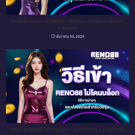
โปรโมชั่นดีๆ ของ RENO88 – โบนัสและสิทธิพิเศษที่คุณไม่
ควรพลาด
ธันวาคม 30, 2024
วิธีเข้า RENO88 ไม่โดนบล็อก – วิธีการง่ายๆ และปลอดภัย