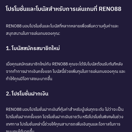
โปรโมชั่นและโบนัสสำหรับการเล่นเกมที่ RENO88
RENO88 มอบโปรโมชั่นและโบนัสที่หลากหลายเพื่อเพิ่มความคุ้มค่าและ
สนุกสนานในการเล่นเกมของคุณ:
1. โบนัสสมัครสมาชิกใหม่
เมื่อคุณสมัครสมาชิกใหม่กับ RENO88 คุณจะได้รับโบนัสต้อนรับทันทีหลัง
จากทำการฝากเงินครั้งแรก โบนัสนี้ช่วยเพิ่มทุนในการเล่นเกมของคุณ และ
ทำให้คุณมีโอกาสชนะมากขึ้น
2. โปรโมชั่นฝากเงิน
RENO88 มอบโปรโมชั่นฝากเงินที่คุ้มค่าสำหรับผู้เล่นทุกระดับ ไม่ว่าจะเป็น
โปรโมชั่นฝากครั้งแรก โปรโมชั่นฝากเงินรายวัน หรือโปรโมชั่นพิเศษในช่วง
เทศกาล โปรโมชั่นเหล่านี้ช่วยให้คุณสามารถเพิ่มเงินทุนและโอกาสในการ
ชนะเกมได้มากขึ้น