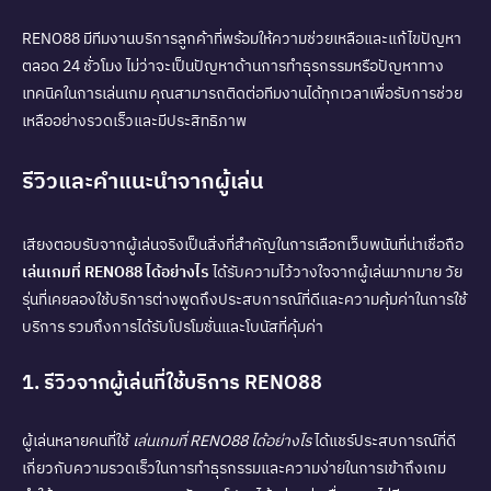
RENO88 มีทีมงานบริการลูกค้าที่พร้อมให้ความช่วยเหลือและแก้ไขปัญหา
ตลอด 24 ชั่วโมง ไม่ว่าจะเป็นปัญหาด้านการทำธุรกรรมหรือปัญหาทาง
เทคนิคในการเล่นเกม คุณสามารถติดต่อทีมงานได้ทุกเวลาเพื่อรับการช่วย
เหลืออย่างรวดเร็วและมีประสิทธิภาพ
รีวิวและคำแนะนำจากผู้เล่น
เสียงตอบรับจากผู้เล่นจริงเป็นสิ่งที่สำคัญในการเลือกเว็บพนันที่น่าเชื่อถือ
เล่นเกมที่ RENO88 ได้อย่างไร
ได้รับความไว้วางใจจากผู้เล่นมากมาย วัย
รุ่นที่เคยลองใช้บริการต่างพูดถึงประสบการณ์ที่ดีและความคุ้มค่าในการใช้
บริการ รวมถึงการได้รับโปรโมชั่นและโบนัสที่คุ้มค่า
1. รีวิวจากผู้เล่นที่ใช้บริการ RENO88
ผู้เล่นหลายคนที่ใช้
เล่นเกมที่ RENO88 ได้อย่างไร
ได้แชร์ประสบการณ์ที่ดี
เกี่ยวกับความรวดเร็วในการทำธุรกรรมและความง่ายในการเข้าถึงเกม