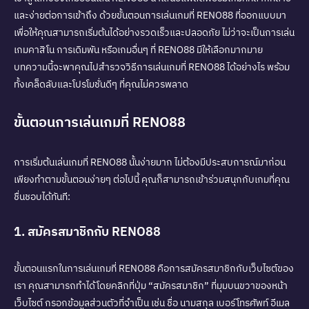
และง่ายต่อการเข้าถึง ด้วยขั้นตอนการเล่นเกมที่ RENO88 ที่ออกแบบมา
เพื่อให้คุณสามารถเริ่มต้นได้อย่างรวดเร็วและปลอดภัย ไม่ว่าจะเป็นการเล่น
เกมคาสิโน การเดิมพัน หรือเกมอื่นๆ ที่ RENO88 มีให้เลือกมากมาย
บทความนี้จะพาคุณไปสำรวจวิธีการเล่นเกมที่ RENO88 ได้อย่างไร พร้อม
ทั้งเคล็ดลับและโปรโมชั่นดีๆ ที่คุณไม่ควรพลาด
ขั้นตอนการเล่นเกมที่ RENO88
การเริ่มต้นเล่นเกมที่ RENO88 นั้นง่ายมาก ไม่ต้องมีประสบการณ์มาก่อน
เพียงทำตามขั้นตอนง่ายๆ ต่อไปนี้ คุณก็สามารถเข้าร่วมสนุกกับเกมที่คุณ
ชื่นชอบได้ทันที:
1. สมัครสมาชิกกับ RENO88
ขั้นตอนแรกในการเล่นเกมที่ RENO88 คือการสมัครสมาชิกกับเว็บไซต์ของ
เรา คุณสามารถทำได้โดยคลิกที่ปุ่ม “สมัครสมาชิก” ที่มุมบนขวาของหน้า
เว็บไซต์ กรอกข้อมูลส่วนตัวที่จำเป็น เช่น ชื่อ นามสกุล เบอร์โทรศัพท์ อีเมล